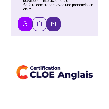
développer l’interaction orale
Se faire comprendre avec une prononciation
claire
receipt_long
assignment
package