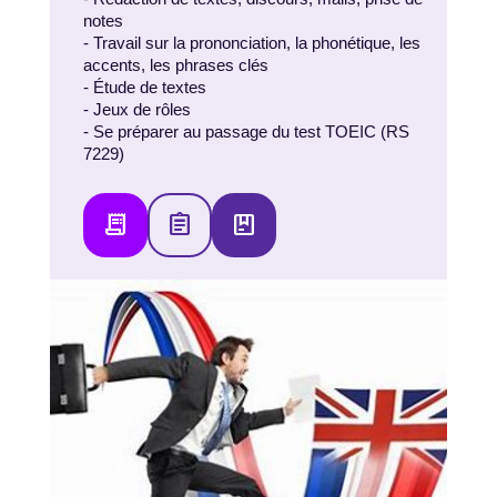
notes
- Travail sur la prononciation, la phonétique, les
accents, les phrases clés
- Étude de textes
- Jeux de rôles
- Se préparer au passage du test TOEIC (RS
7229)
receipt_long
assignment
package