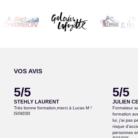
VOS AVIS
5/5
5/5
STEHLY LAURENT
JULIEN C
Très bonne formation,merci à Lucas M !
Formateur au
25/06/2026
formation av
lui, j'ai pas 
risque d'acci
personnes en