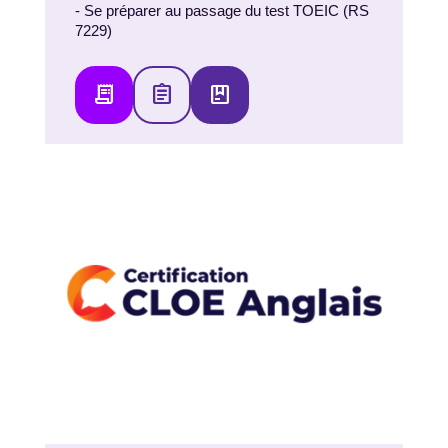
- Se préparer au passage du test TOEIC (RS
7229)
receipt_long
assignment
package