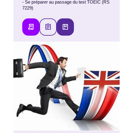
- Se préparer au passage du test TOEIC (RS
7229)
receipt_long
assignment
package