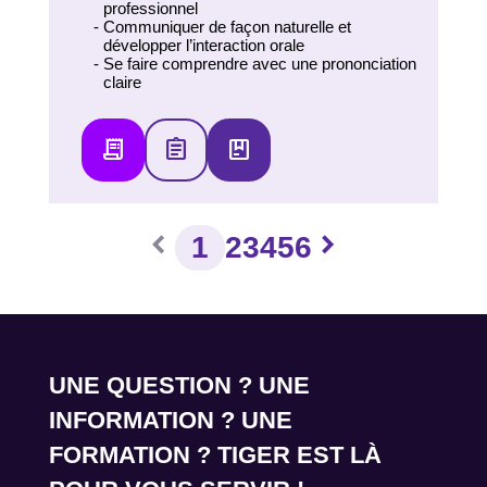
professionnel
Communiquer de façon naturelle et
développer l’interaction orale
Se faire comprendre avec une prononciation
claire
receipt_long
assignment
package
chevron_left
chevron_right
1
2
3
4
5
6
UNE QUESTION ? UNE
INFORMATION ? UNE
FORMATION ? TIGER EST LÀ