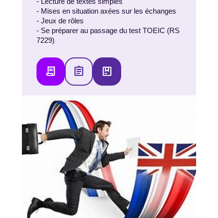
- Lecture de textes simples
- Mises en situation axées sur les échanges
- Jeux de rôles
- Se préparer au passage du test TOEIC (RS
7229)
receipt_long
assignment
package