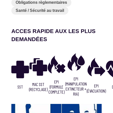
Obligations règlementaires
Santé / Sécurité au travail
ACCES RAPIDE AUX LES PLUS
DEMANDÉES
EPI
EPI
(MANIPULATION
MAC SST
EPI
(FORMULE
SST
EXTINCTEUR +
(RECYCLAGE)
(ÉVACUATION)
COMPLETE)
RIA)