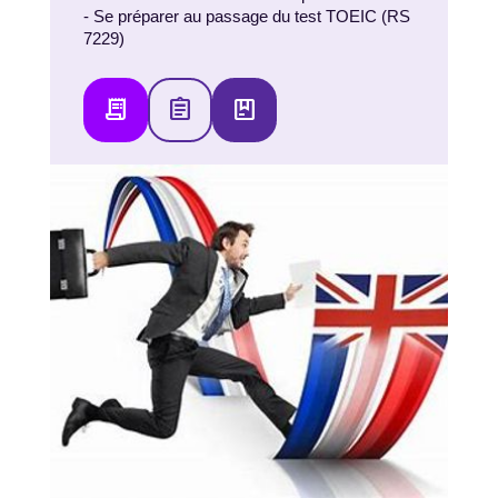
- Se préparer au passage du test TOEIC (RS
7229)
receipt_long
assignment
package