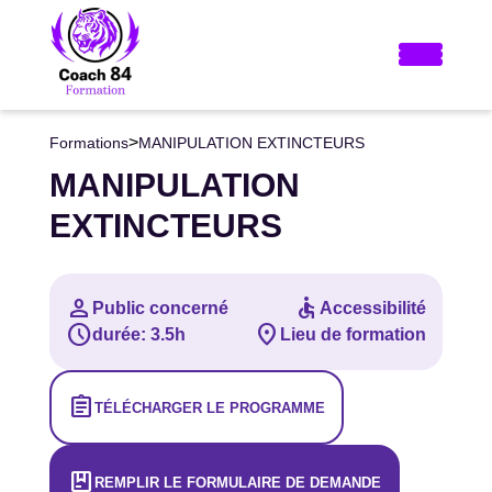
>
Formations
MANIPULATION EXTINCTEURS
MANIPULATION
EXTINCTEURS
person
accessible
Public concerné
Accessibilité
schedule
location_on
durée: 3.5h
Lieu de formation
assignment
TÉLÉCHARGER LE PROGRAMME
package
REMPLIR LE FORMULAIRE DE DEMANDE