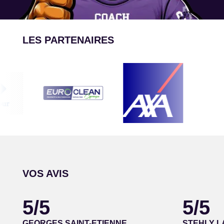
LES PARTENAIRES
VOS AVIS
5/5
5/5
GEORGES SAINT-ETIENNE
STEHLY 