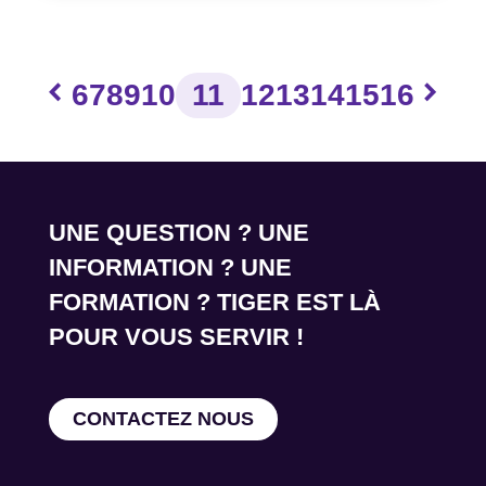
chevron_left
chevron_right
6
7
8
9
10
11
12
13
14
15
16
UNE QUESTION ? UNE
INFORMATION ? UNE
FORMATION ? TIGER EST LÀ
POUR VOUS SERVIR !
CONTACTEZ NOUS