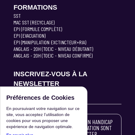
FORMATIONS
SST
MAC SST (RECYCLAGE)
EPI (FORMULE COMPLÈTE)
EPI (EVACUATION)
EPI (MANIPULATION EXCTINCTEUR+RIA)
ANGLAIS - 20H (TOEIC - NIVEAU DÉBUTANT)
ANGLAIS - 20H (TOEIC - NIVEAU CONFIRMÉ)
INSCRIVEZ-VOUS À LA
NEWSLETTER
Préférences de Cookies
En poursuivant votre navigation sur ce
S'INSCRIRE
site, vous acceptez l’utilisation de
cookies pour vous proposer une
LES PERSONNES ATTEINTES D'UN HANDICAP
expérience de navigation optimale.
SOUHAITANT SUIVRE UNE FORMATION SONT
INVITÉES À NOUS CONTACTER.