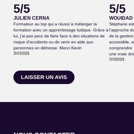
5/5
5/5
JULIEN CERNA
WOUIDAD
Formateur au top qui a réussi à mélanger la
Stéphane est 
formation avec un apprentissage ludique. Grâce à
l'approche du
lui, j'ai pas peur de faire face à des situations de
de la gestion
risque d'accidents ou de venir en aide aux
accessible, 
personnes en détresse. Merci Kevin
comprendre .
31/03/2026
une vraie dos
11/05/2026
LAISSER UN AVIS