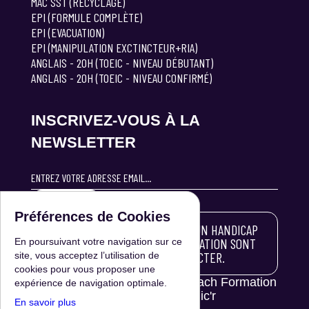
MAC SST (RECYCLAGE)
EPI (FORMULE COMPLÈTE)
EPI (EVACUATION)
EPI (MANIPULATION EXCTINCTEUR+RIA)
ANGLAIS - 20H (TOEIC - NIVEAU DÉBUTANT)
ANGLAIS - 20H (TOEIC - NIVEAU CONFIRMÉ)
INSCRIVEZ-VOUS À LA
NEWSLETTER
S'INSCRIRE
Préférences de Cookies
LES PERSONNES ATTEINTES D'UN HANDICAP
SOUHAITANT SUIVRE UNE FORMATION SONT
En poursuivant votre navigation sur ce
INVITÉES À NOUS CONTACTER.
site, vous acceptez l’utilisation de
cookies pour vous proposer une
© 2024 Tout droit réservé | Coach Formation
expérience de navigation optimale.
84 | Réalisation :
Clic'r
En savoir plus