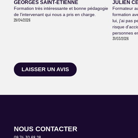
GEORGES SAINT-ETIENNE
JULIEN C
Formation très intéressante et bonne pédagogie
Formateur au
de l'intervenant qui nous a pris en charge.
formation av
29/04/2026
lui, j'ai pas 
risque d'acci
personnes en
31/03/2026
LAISSER UN AVIS
NOUS CONTACTER
09 74 30 68 28