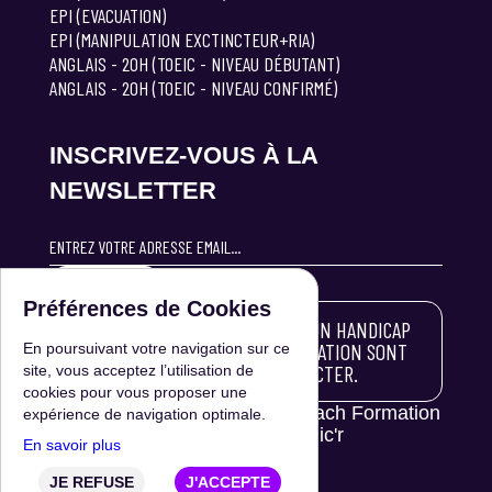
EPI (EVACUATION)
EPI (MANIPULATION EXCTINCTEUR+RIA)
ANGLAIS - 20H (TOEIC - NIVEAU DÉBUTANT)
ANGLAIS - 20H (TOEIC - NIVEAU CONFIRMÉ)
INSCRIVEZ-VOUS À LA
NEWSLETTER
S'INSCRIRE
Préférences de Cookies
LES PERSONNES ATTEINTES D'UN HANDICAP
SOUHAITANT SUIVRE UNE FORMATION SONT
En poursuivant votre navigation sur ce
INVITÉES À NOUS CONTACTER.
site, vous acceptez l’utilisation de
cookies pour vous proposer une
© 2024 Tout droit réservé | Coach Formation
expérience de navigation optimale.
84 | Réalisation :
Clic'r
En savoir plus
JE REFUSE
J'ACCEPTE