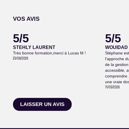
VOS AVIS
5/5
5/5
STEHLY LAURENT
WOUIDAD
Très bonne formation,merci à Lucas M !
Stéphane est 
25/06/2026
l'approche du
de la gestion
accessible, 
comprendre .
une vraie dos
11/05/2026
LAISSER UN AVIS