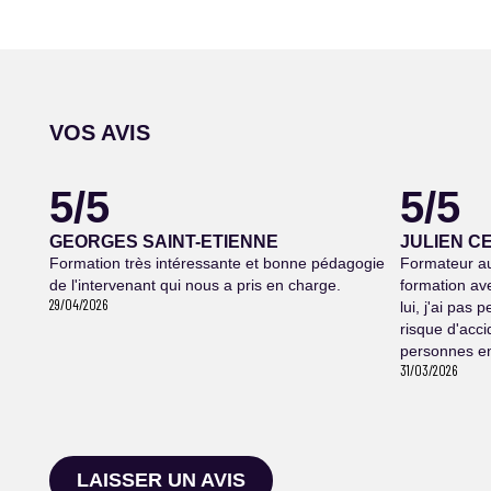
VOS AVIS
5/5
5/5
GEORGES SAINT-ETIENNE
JULIEN C
Formation très intéressante et bonne pédagogie
Formateur au
de l'intervenant qui nous a pris en charge.
formation av
29/04/2026
lui, j'ai pas 
risque d'acci
personnes en
31/03/2026
LAISSER UN AVIS