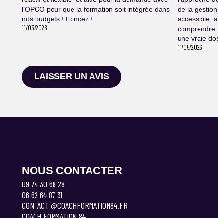
l’OPCO pour que la formation soit intégrée dans
de la gestion
nos budgets ! Foncez !
accessible, 
11/03/2026
comprendre .
une vraie dos
11/05/2026
LAISSER UN AVIS
NOUS CONTACTER
09 74 30 68 28
06 62 64 87 31
CONTACT @COACHFORMATION84.FR
COACH FORMATION 84