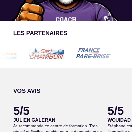
LES PARTENAIRES
VOS AVIS
5/5
5/5
JULIEN GALERAN
WOUIDAD
Je recommande ce centre de formation. Très
Stéphane est 
réactif et flexible, et aide pour la demande avec
l'approche du