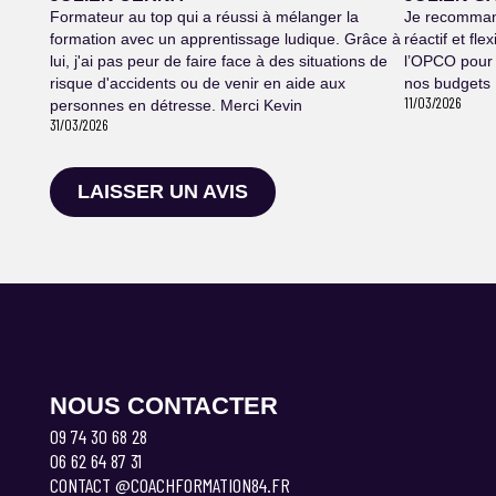
Formateur au top qui a réussi à mélanger la
Je recommand
formation avec un apprentissage ludique. Grâce à
réactif et fl
lui, j'ai pas peur de faire face à des situations de
l’OPCO pour 
risque d'accidents ou de venir en aide aux
nos budgets 
11/03/2026
personnes en détresse. Merci Kevin
31/03/2026
LAISSER UN AVIS
NOUS CONTACTER
09 74 30 68 28
06 62 64 87 31
CONTACT @COACHFORMATION84.FR