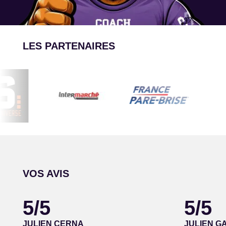
LES PARTENAIRES
VOS AVIS
5/5
5/5
JULIEN CERNA
JULIEN G